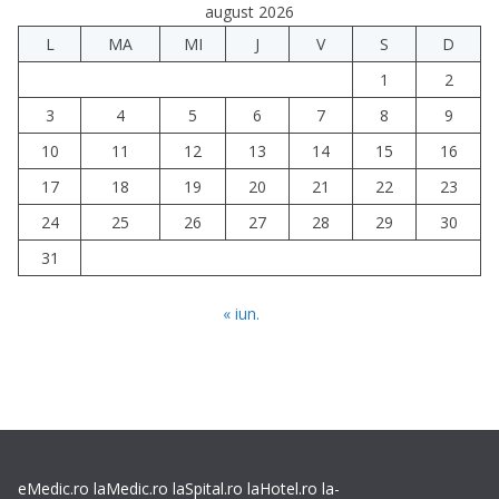
august 2026
L
MA
MI
J
V
S
D
1
2
3
4
5
6
7
8
9
10
11
12
13
14
15
16
17
18
19
20
21
22
23
24
25
26
27
28
29
30
31
« iun.
eMedic.ro
laMedic.ro
laSpital.ro
laHotel.ro
la-