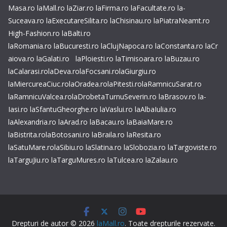
Masa.ro
laMall.ro
laZiar.ro
laFirma.ro
laFacultate.ro
la-
Suceava.ro
laExecutareSilita.ro
laChisinau.ro
laPiatraNeamt.ro
High-Fashion.ro
laBalti.ro
laRomania.ro
laBucuresti.ro
laClujNapoca.ro
laConstanta.ro
laCr
aiova.ro
laGalati.ro
laPloiesti.ro
laTimisoara.ro
laBuzau.ro
laCalarasi.ro
laDeva.ro
laFocsani.ro
laGiurgiu.ro
laMiercureaCiuc.ro
laOradea.ro
laPitesti.ro
laRamnicuSarat.ro
laRamnicuValcea.ro
laDrobetaTurnuSeverin.ro
laBrasov.ro
la-
Iasi.ro
laSfantuGheorghe.ro
laVaslui.ro
laAlbaIulia.ro
laAlexandria.ro
laArad.ro
laBacau.ro
laBaiaMare.ro
laBistrita.ro
laBotosani.ro
laBraila.ro
laResita.ro
laSatuMare.ro
laSibiu.ro
laSlatina.ro
laSlobozia.ro
laTargoviste.ro
laTarguJiu.ro
laTarguMures.ro
laTulcea.ro
laZalau.ro
Drepturi de autor © 2026
laMall.ro
. Toate drepturile rezervate.