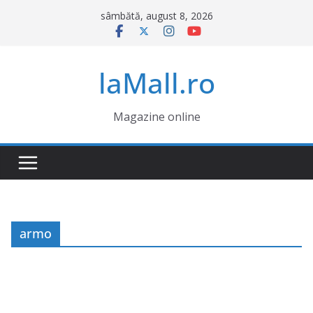
Sari
sâmbătă, august 8, 2026
la
conținut
laMall.ro
Magazine online
armo