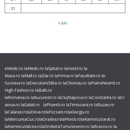
31
« iun.
eMedic.ro
laMedic.ro
laSpital.ro
laHotel.ro
la-
Masa.ro
laMall.ro
laZiar.ro
laFirma.ro
laFacultate.ro
la-
Suceava.ro
laExecutareSilita.ro
laChisinau.ro
laPiatraNeamt.ro
High-Fashion.ro
laBalti.ro
laRomania.ro
laBucuresti.ro
laClujNapoca.ro
laConstanta.ro
laCr
aiova.ro
laGalati.ro
laPloiesti.ro
laTimisoara.ro
laBuzau.ro
laCalarasi.ro
laDeva.ro
laFocsani.ro
laGiurgiu.ro
laMiercureaCiuc.ro
laOradea.ro
laPitesti.ro
laRamnicuSarat.ro
laRamnicuValcea.ro
laDrobetaTurnuSeverin.ro
laBrasov.ro
la-