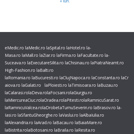
« iun.
eMedic.ro
laMedic.ro
laSpital.ro
laHotel.ro
la-
Masa.ro
laMall.ro
laZiar.ro
laFirma.ro
laFacultate.ro
la-
Suceava.ro
laExecutareSilita.ro
laChisinau.ro
laPiatraNeamt.ro
High-Fashion.ro
laBalti.ro
laRomania.ro
laBucuresti.ro
laClujNapoca.ro
laConstanta.ro
laCr
aiova.ro
laGalati.ro
laPloiesti.ro
laTimisoara.ro
laBuzau.ro
laCalarasi.ro
laDeva.ro
laFocsani.ro
laGiurgiu.ro
laMiercureaCiuc.ro
laOradea.ro
laPitesti.ro
laRamnicuSarat.ro
laRamnicuValcea.ro
laDrobetaTurnuSeverin.ro
laBrasov.ro
la-
Iasi.ro
laSfantuGheorghe.ro
laVaslui.ro
laAlbaIulia.ro
laAlexandria.ro
laArad.ro
laBacau.ro
laBaiaMare.ro
laBistrita.ro
laBotosani.ro
laBraila.ro
laResita.ro