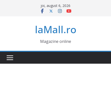
Sari
joi, august 6, 2026
la
conținut
laMall.ro
Magazine online