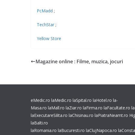
PcMadd
;
TechStar
;
Yellow Store
Magazine online : Filme, muzica, jocuri
eMedic.ro
laMedic.ro
laSpital.ro
laHotel.ro
la-
Masa.ro
laMall.ro
laZiar.ro
laFirma.ro
laFacultate.ro
l
laExecutareSilita.ro
laChisinau.ro
laPiatraNeamt.ro
Hi
laBalti.ro
laRomania.ro
laBucuresti.ro
laClujNapoca.ro
laConsta