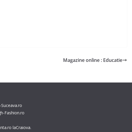
Magazine online : Educatie
a-Suceava.ro
gh-Fashion.ro
nta.ro
laCraiova.