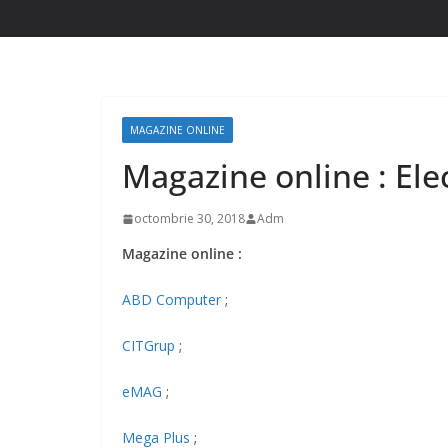
MAGAZINE ONLINE
Magazine online : Ele
octombrie 30, 2018
Adm
Magazine online :
ABD Computer
;
CITGrup
;
eMAG
;
Mega Plus
;