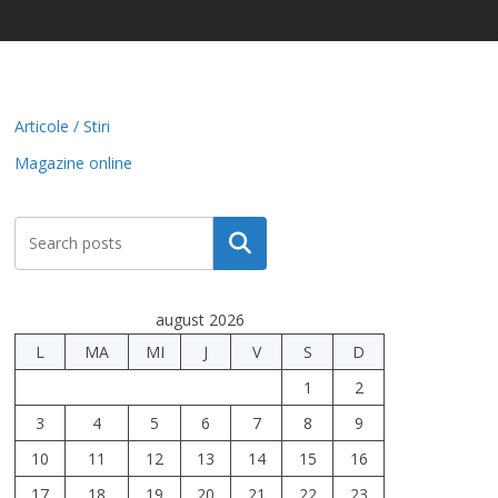
Articole / Stiri
Magazine online
Caută
august 2026
L
MA
MI
J
V
S
D
1
2
3
4
5
6
7
8
9
10
11
12
13
14
15
16
17
18
19
20
21
22
23