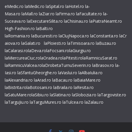
eMedic.ro
laMedic.ro
laSpital.ro
laHotel.ro
la-
Masa.ro
laMall.ro
laZiar.ro
laFirma.ro
laFacultate.ro
la-
Suceava.ro
laExecutareSilita.ro
laChisinau.ro
laPiatraNeamt.ro
High-Fashion.ro
laBalti.ro
laRomania.ro
laBucuresti.ro
laClujNapoca.ro
laConstanta.ro
laCr
aiova.ro
laGalati.ro
laPloiesti.ro
laTimisoara.ro
laBuzau.ro
laCalarasi.ro
laDeva.ro
laFocsani.ro
laGiurgiu.ro
laMiercureaCiuc.ro
laOradea.ro
laPitesti.ro
laRamnicuSarat.ro
laRamnicuValcea.ro
laDrobetaTurnuSeverin.ro
laBrasov.ro
la-
Iasi.ro
laSfantuGheorghe.ro
laVaslui.ro
laAlbaIulia.ro
laAlexandria.ro
laArad.ro
laBacau.ro
laBaiaMare.ro
laBistrita.ro
laBotosani.ro
laBraila.ro
laResita.ro
laSatuMare.ro
laSibiu.ro
laSlatina.ro
laSlobozia.ro
laTargoviste.ro
laTarguJiu.ro
laTarguMures.ro
laTulcea.ro
laZalau.ro